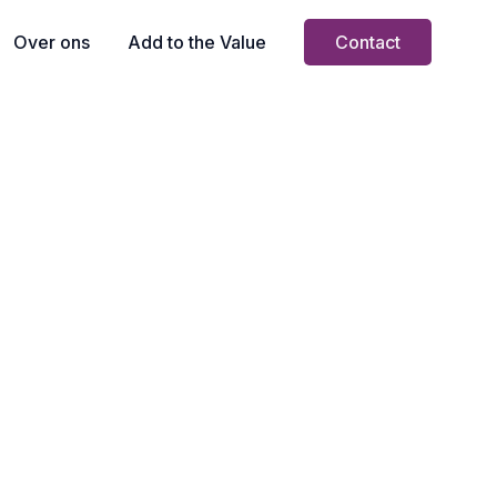
Over ons
Add to the Value
Contact
Interesse in deze
vacature?
Toevoegen aan
favorieten
SOLLICITEER NU