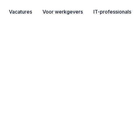
Vacatures
Voor werkgevers
IT-professionals
gineer | Amersfoort |
 Python, AI Libraries