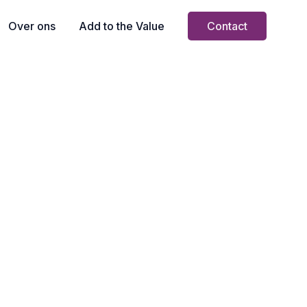
Over ons
Add to the Value
Contact
Interesse in deze
vacature?
Toevoegen aan
favorieten
SOLLICITEER NU