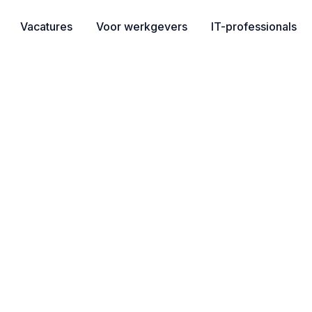
Vacatures
Voor werkgevers
IT-professionals
ion Engineer | Zuid-
84.000 | Consultancy